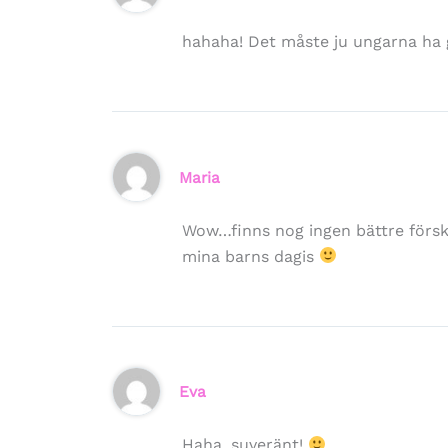
hahaha! Det måste ju ungarna ha gi
Maria
Wow…finns nog ingen bättre försk
mina barns dagis
Eva
Haha, suveränt!