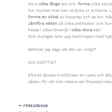
Göra
olika långa
led och
forma
olika stora
hur mycket man kan sträcka ut armarna. 
Forma en cirkel
av hopprep och se hur m
Jämföra vikten
på olika petflaskor och fund
Passa i olika föremål i
olika stora
kärl
Och slutligen leta upp belöningen med hjä
Behöver jag säga att det var roligt?
Och SVETTIGT.
Efteråt lånade trollflickan en cykel och 
sådan, för att inte riskera att förpesta h
FÖREGÅENDE