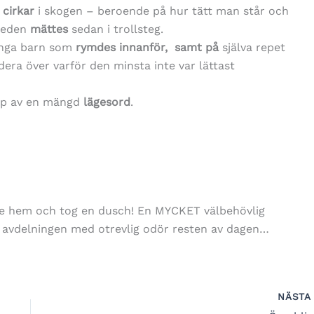
cirkar
i skogen – beroende på hur tätt man står och
Leden
mättes
sedan i trollsteg.
ånga barn som
rymdes innanför, samt på
själva repet
era över varför den minsta inte var lättast
lp av en mängd
lägesord
.
åkte hem och tog en dusch! En MYCKET välbehövlig
ela avdelningen med otrevlig odör resten av dagen…
NÄST