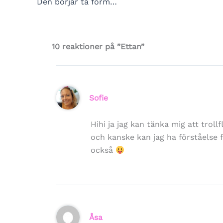
Den börjar ta form…
10 reaktioner på ”Ettan”
Sofie
Hihi ja jag kan tänka mig att trol
och kanske kan jag ha förståelse 
också
Åsa