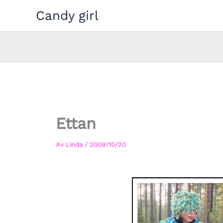
Hoppa
Candy girl
till
innehåll
Ettan
Av
Linda
/
2009/10/20