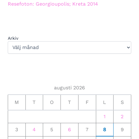
Resefoton: Georgioupolis; Kreta 2014
Arkiv
augusti 2026
M
T
O
T
F
L
S
1
2
3
4
5
6
7
8
9