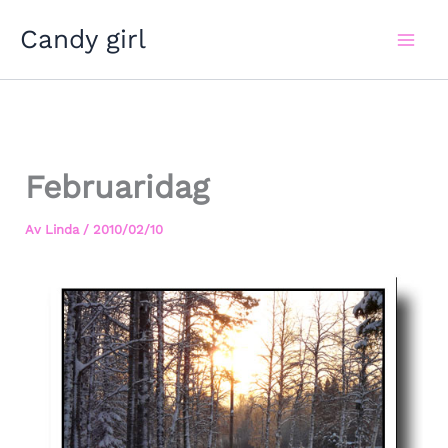
Hoppa
Candy girl
till
innehåll
Februaridag
Av
Linda
/
2010/02/10