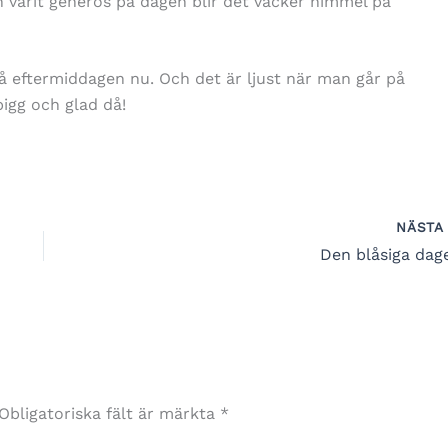
 varit generös på dagen blir det vacker himmel på
på eftermiddagen nu. Och det är ljust när man går på
pigg och glad då!
NÄST
Den blåsiga dag
Obligatoriska fält är märkta
*