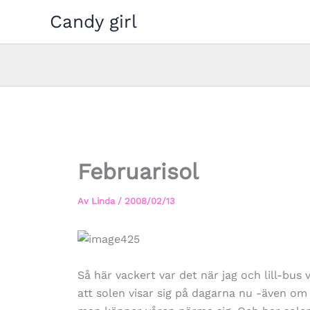
Hoppa
Candy girl
till
innehåll
Februarisol
Av
Linda
/
2008/02/13
Så här vackert var det när jag och lill-bus
att solen visar sig på dagarna nu -även om