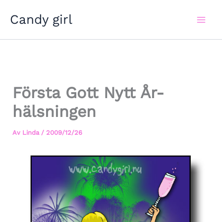
Hoppa
Candy girl
till
innehåll
Första Gott Nytt År-
hälsningen
Av
Linda
/
2009/12/26