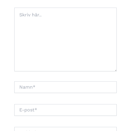
Skriv
här..
Namn*
E-
post*
Webbplats