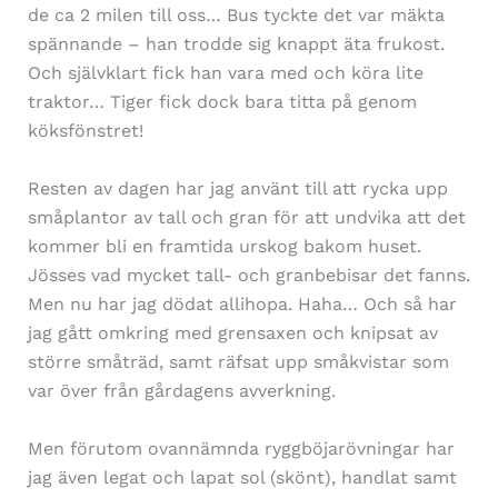
de ca 2 milen till oss… Bus tyckte det var mäkta
spännande – han trodde sig knappt äta frukost.
Och självklart fick han vara med och köra lite
traktor… Tiger fick dock bara titta på genom
köksfönstret!
Resten av dagen har jag använt till att rycka upp
småplantor av tall och gran för att undvika att det
kommer bli en framtida urskog bakom huset.
Jösses vad mycket tall- och granbebisar det fanns.
Men nu har jag dödat allihopa. Haha… Och så har
jag gått omkring med grensaxen och knipsat av
större småträd, samt räfsat upp småkvistar som
var över från gårdagens avverkning.
Men förutom ovannämnda ryggböjarövningar har
jag även legat och lapat sol (skönt), handlat samt