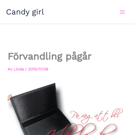
Hoppa
Candy girl
till
innehåll
Förvandling pågår
Av
Linda
/
2010/11/09