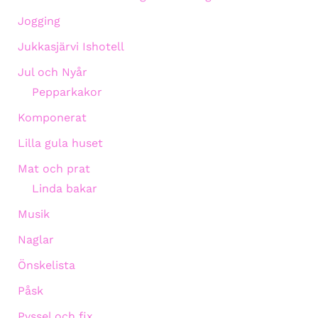
Jogging
Jukkasjärvi Ishotell
Jul och Nyår
Pepparkakor
Komponerat
Lilla gula huset
Mat och prat
Linda bakar
Musik
Naglar
Önskelista
Påsk
Pyssel och fix