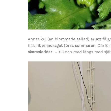
Annat kul (än blommade sallad) är att få 
fick
fiber indraget förra sommaren.
Därför 
skarvsladdar
– till och med längs med själ