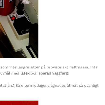
 som inte längre sitter på provisoriskt häftmassa. Inte
ruvhål
med
latex
och
sparad väggfärg
!
lutat än.) Så eftermiddagens ägnades åt nåt så ovanligt