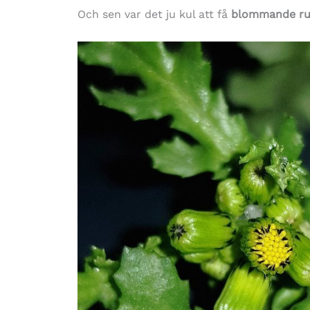
Och sen var det ju kul att få
blommande ru