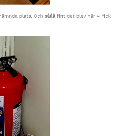
nämnda plats. Och
sååå fint
det blev när vi fick