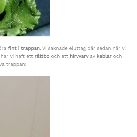
göra
fint i trappan
. Vi saknade eluttag där sedan när vi
har vi haft ett
råttbo
och ett
hirvvarv
av
kablar
och
va trappan: