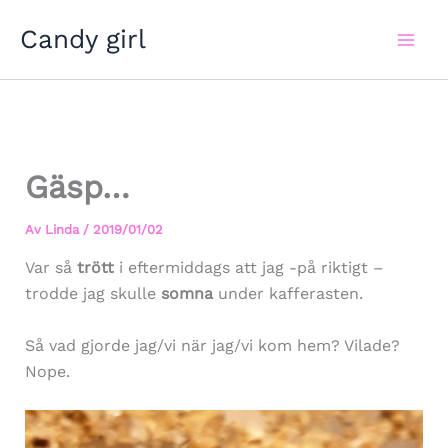
Hoppa
Candy girl
till
innehåll
Gäsp…
Av
Linda
/
2019/01/02
Var så
trött
i eftermiddags att jag -på riktigt –
trodde jag skulle
somna
under kafferasten.
Så vad gjorde jag/vi när jag/vi kom hem? Vilade?
Nope.