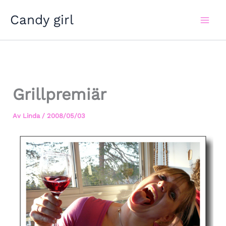
Hoppa
Candy girl
till
innehåll
Grillpremiär
Av
Linda
/
2008/05/03