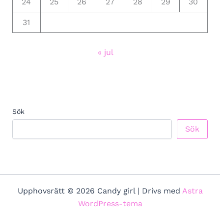
24
25
26
27
28
29
30
31
« jul
Sök
Sök
Upphovsrätt © 2026 Candy girl | Drivs med
Astra
WordPress-tema