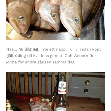
Näe…
nu ljög jag
. Inte ett napp. Tur vi redan köpt
fjällröding
till kvällens gomat. Och Webern fick
jobba för andra gången samma dag.