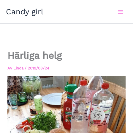
Hoppa
Candy girl
till
innehåll
Härliga helg
Av
Linda
/
2019/03/24