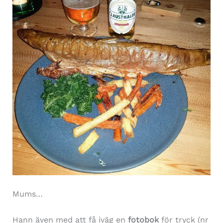
Mums…
Hann även med att få iväg en
fotobok
för tryck (nr