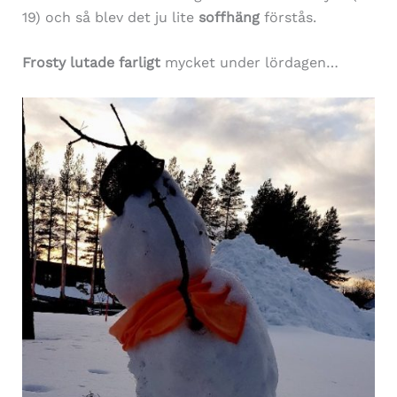
19) och så blev det ju lite
soffhäng
förstås.
Frosty lutade farligt
mycket under lördagen…