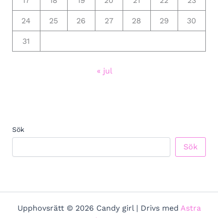
17
18
19
20
21
22
23
24
25
26
27
28
29
30
31
« jul
Sök
Sök
Upphovsrätt © 2026 Candy girl | Drivs med
Astra