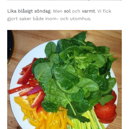
Lika blåsigt söndag
. Men
sol
och
varmt
. Vi fick
gjort saker både inom- och utomhus.