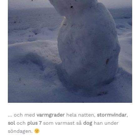
… och med
varmgrader
hela natten,
stormvindar
,
sol
och
plus 7
som varmast så
dog
han under
söndagen.