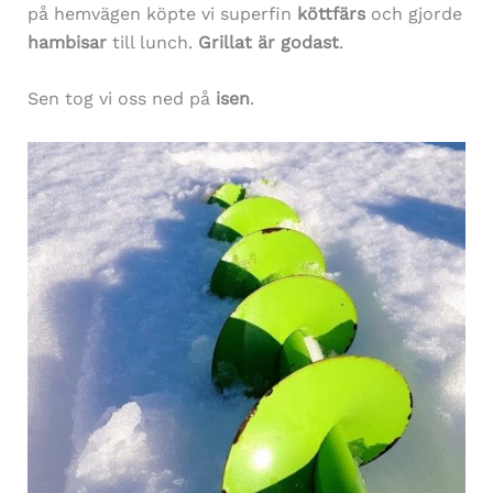
på hemvägen köpte vi superfin
köttfärs
och gjorde
hambisar
till lunch.
Grillat är godast
.
Sen tog vi oss ned på
isen
.