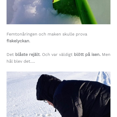
Femtonåringen och maken skulle prova
fiskelyckan
.
Det
blåste rejält
. Och var väldigt
blött på isen.
Men
hål blev det….