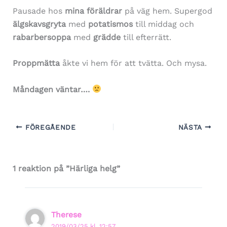
Pausade hos
mina föräldrar
på väg hem. Supergod
älgskavsgryta
med
potatismos
till middag och
rabarbersoppa
med
grädde
till efterrätt.
Proppmätta
åkte vi hem för att tvätta. Och mysa.
Måndagen väntar….
FÖREGÅENDE
NÄSTA
1 reaktion på ”Härliga helg”
Therese
2019/03/25 kl. 12:57