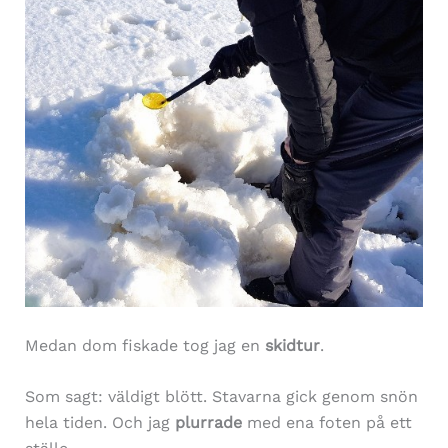
Medan dom fiskade tog jag en
skidtur
.
Som sagt: väldigt blött. Stavarna gick genom snön
hela tiden. Och jag
plurrade
med ena foten på ett