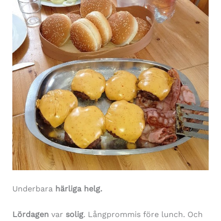
Underbara
härliga helg.
Lördagen
var
solig
. Långprommis före lunch. Och