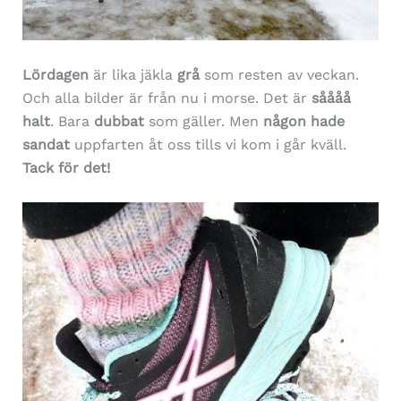
Lördagen
är lika jäkla
grå
som resten av veckan.
Och alla bilder är från nu i morse. Det är
såååå
halt
. Bara
dubbat
som gäller. Men
någon hade
sandat
uppfarten åt oss tills vi kom i går kväll.
Tack för det!