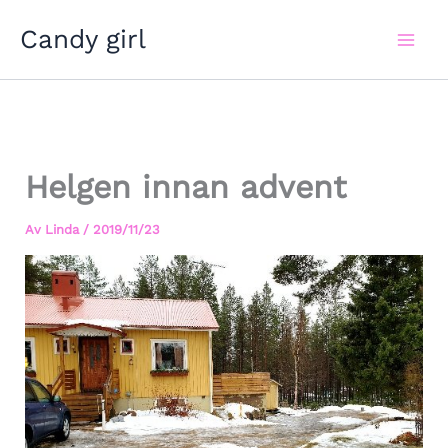
Hoppa
Candy girl
till
innehåll
Helgen innan advent
Av
Linda
/
2019/11/23