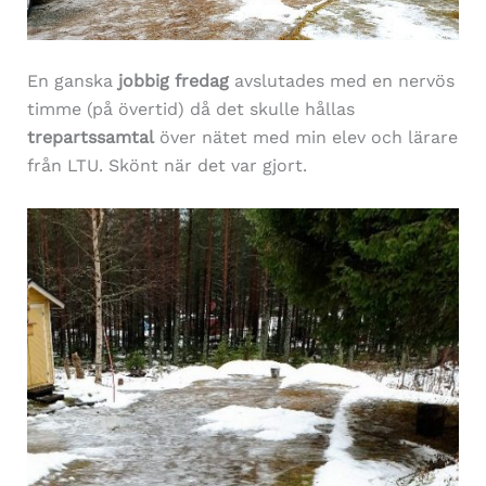
En ganska
jobbig fredag
avslutades med en nervös
timme (på övertid) då det skulle hållas
trepartssamtal
över nätet med min elev och lärare
från LTU. Skönt när det var gjort.