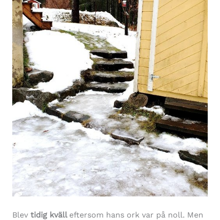
Blev
tidig kväll
eftersom hans ork var på noll. Men