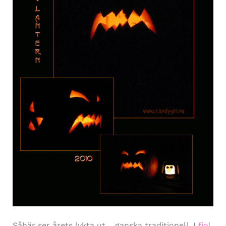
Såhär ser årets lykta ut… ganska traditionell. I
fjol