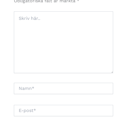
Obligatoriska fält är märkta
*
Skriv
här..
Namn*
E-
post*