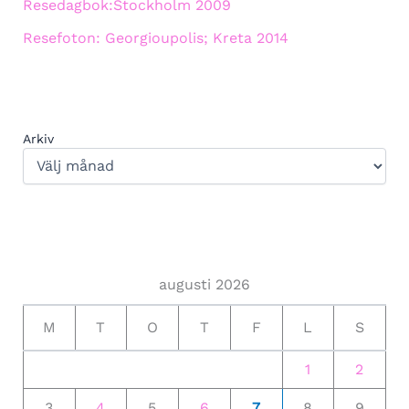
Resedagbok:Stockholm 2009
Resefoton: Georgioupolis; Kreta 2014
Arkiv
augusti 2026
M
T
O
T
F
L
S
1
2
3
4
5
6
7
8
9