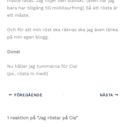
måste läsas. Jag följer den slaviskt. (även när jag
bara har tillgång till mobilsurfning) Så att rösta är
ett måste.
Och för att min röst ska räknas ska jag även länka
på min egen blogg.
Done!
Nu håller jag tummarna för Cia!
(ps.. rösta ni med!)
FÖREGÅENDE
NÄSTA
1 reaktion på ”Jag röstar på Cia”