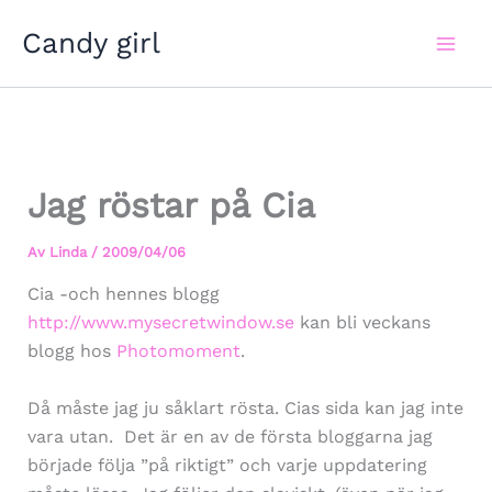
Hoppa
Candy girl
till
innehåll
Jag röstar på Cia
Av
Linda
/
2009/04/06
Cia -och hennes blogg
http://www.mysecretwindow.se
kan bli veckans
blogg hos
Photomoment
.
Då måste jag ju såklart rösta. Cias sida kan jag inte
vara utan. Det är en av de första bloggarna jag
började följa ”på riktigt” och varje uppdatering