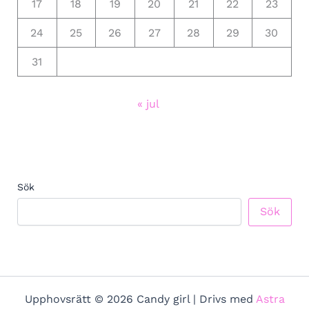
17
18
19
20
21
22
23
24
25
26
27
28
29
30
31
« jul
Sök
Sök
Upphovsrätt © 2026 Candy girl | Drivs med
Astra