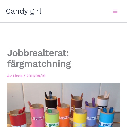
Hoppa
Candy girl
till
innehåll
Jobbrealterat:
färgmatchning
Av
Linda
/
2011/08/19