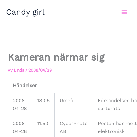
Hoppa
Candy girl
till
innehåll
Kameran närmar sig
Av
Linda
/
2008/04/29
Händelser
2008-
18:05
Umeå
Försändelsen ha
04-28
sorterats
2008-
11:50
CyberPhoto
Posten har mott
04-28
AB
elektronisk