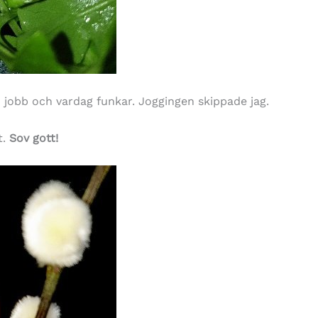
 jobb och vardag funkar. Joggingen skippade jag.
t.
Sov gott!