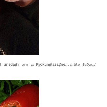
ch
unsdag
i form av
Kycklinglasagne
. Ja, lite
Walking