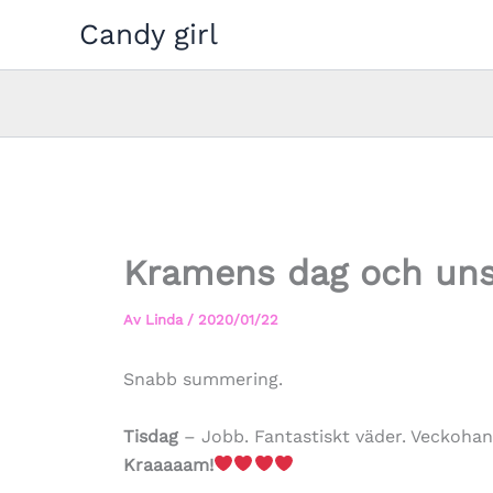
Hoppa
Candy girl
till
innehåll
Kramens dag och un
Av
Linda
/
2020/01/22
Snabb summering.
Tisdag
– Jobb. Fantastiskt väder. Veckohan
Kraaaaam!