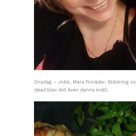
Onsdag – Jobb. Mera finväder. Städning o
dead
blev det även denna kväll.