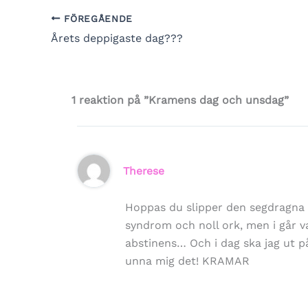
FÖREGÅENDE
Årets deppigaste dag???
1 reaktion på ”Kramens dag och unsdag”
Therese
Hoppas du slipper den segdragna t
syndrom och noll ork, men i går var
abstinens… Och i dag ska jag ut 
unna mig det! KRAMAR