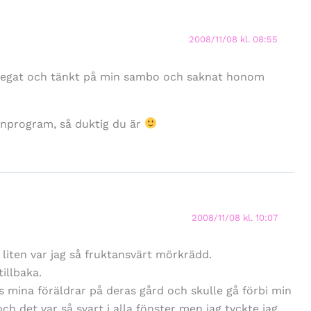
2008/11/08 kl. 08:55
r legat och tänkt på min sambo och saknat honom
arnprogram, så duktig du är
2008/11/08 kl. 10:07
liten var jag så fruktansvärt mörkrädd.
illbaka.
s mina föräldrar på deras gård och skulle gå förbi min
h det var så svart i alla fönster men jag tyckte jag