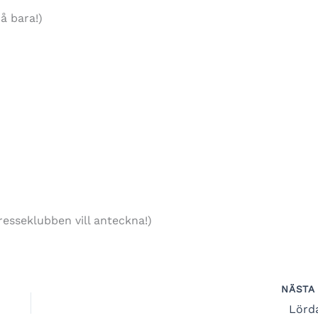
å bara!)
tresseklubben vill anteckna!)
NÄST
Lörd