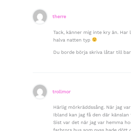
therre
Tack, känner mig inte kry än. Ha
halva natten typ
Du borde börja skriva låtar till b
trollmor
Härlig mörkräddssång. När jag var 
Ibland kan jag få den där känslan t
Sist var det när jag var hemma ho
farbrors hus som nyss hade dött oc