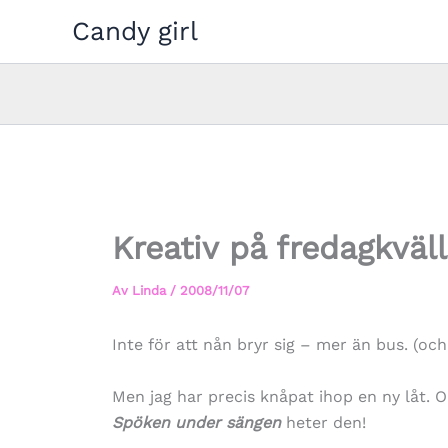
Hoppa
Candy girl
till
innehåll
Kreativ på fredagkväll
Av
Linda
/
2008/11/07
Inte för att nån bryr sig – mer än bus. (oc
Men jag har precis knåpat ihop en ny låt.
Spöken under sängen
heter den!