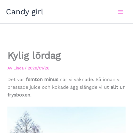
Hoppa
Candy girl
till
innehåll
Kylig lördag
Av
Linda
/
2020/01/26
Det var
femton minus
när vi vaknade. Så innan vi
pressade juice och kokade ägg slängde vi ut
allt ur
frysboxen
.