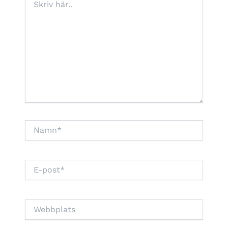
här..
Namn*
E-
post*
Webbplats