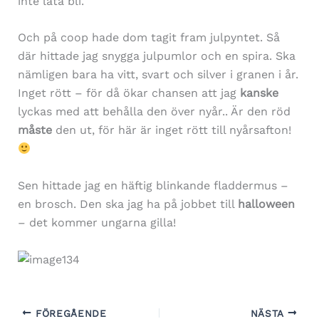
inte låta bli.
Och på coop hade dom tagit fram julpyntet. Så
där hittade jag snygga julpumlor och en spira. Ska
nämligen bara ha vitt, svart och silver i granen i år.
Inget rött – för då ökar chansen att jag
kanske
lyckas med att behålla den över nyår.. Är den röd
måste
den ut, för här är inget rött till nyårsafton!
Sen hittade jag en häftig blinkande fladdermus –
en brosch. Den ska jag ha på jobbet till
halloween
– det kommer ungarna gilla!
FÖREGÅENDE
NÄSTA