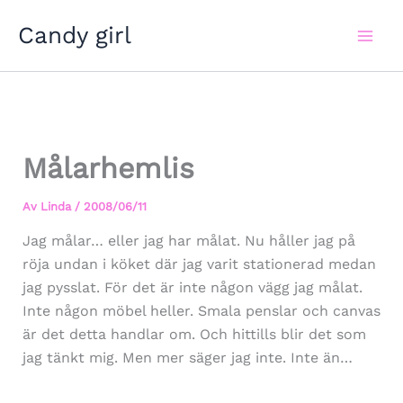
Hoppa
Candy girl
till
innehåll
Målarhemlis
Av
Linda
/
2008/06/11
Jag målar… eller jag har målat. Nu håller jag på
röja undan i köket där jag varit stationerad medan
jag pysslat. För det är inte någon vägg jag målat.
Inte någon möbel heller. Smala penslar och canvas
är det detta handlar om. Och hittills blir det som
jag tänkt mig. Men mer säger jag inte. Inte än…