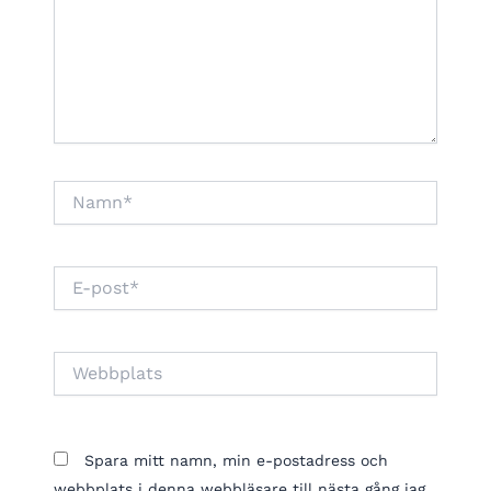
Namn*
E-
post*
Webbplats
Spara mitt namn, min e-postadress och
webbplats i denna webbläsare till nästa gång jag