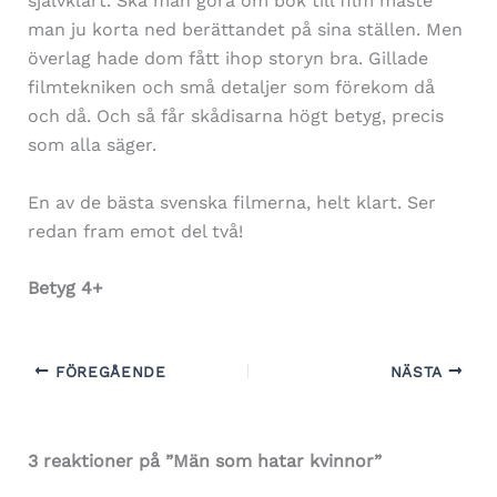
självklart. Ska man göra om bok till film måste
man ju korta ned berättandet på sina ställen. Men
överlag hade dom fått ihop storyn bra. Gillade
filmtekniken och små detaljer som förekom då
och då. Och så får skådisarna högt betyg, precis
som alla säger.
En av de bästa svenska filmerna, helt klart. Ser
redan fram emot del två!
Betyg 4+
FÖREGÅENDE
NÄSTA
3 reaktioner på ”Män som hatar kvinnor”