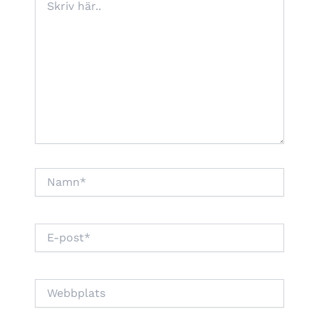
här..
Namn*
E-
post*
Webbplats