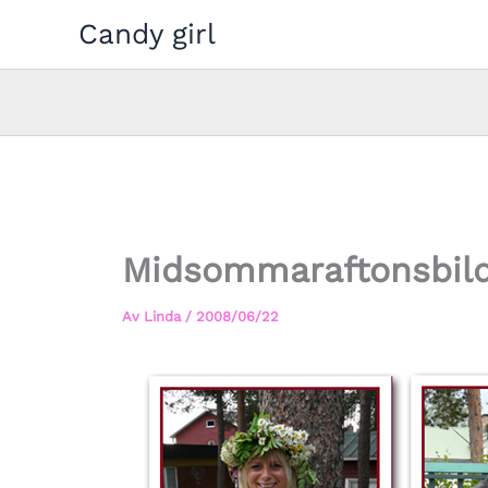
Hoppa
Candy girl
till
innehåll
Midsommaraftonsbil
Av
Linda
/
2008/06/22