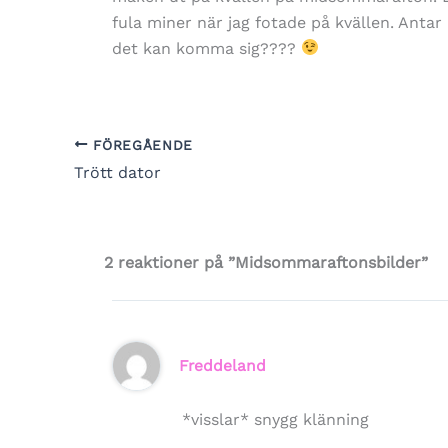
fula miner när jag fotade på kvällen. Antar 
det kan komma sig????
FÖREGÅENDE
Trött dator
2 reaktioner på ”Midsommaraftonsbilder”
Freddeland
*visslar* snygg klänning