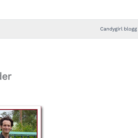
Candygirl blogg
der