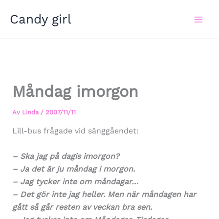
Hoppa
Candy girl
till
innehåll
Måndag imorgon
Av
Linda
/
2007/11/11
Lill-bus frågade vid sänggåendet:
– Ska jag på dagis imorgon?
– Ja det är ju måndag i morgon.
– Jag tycker inte om måndagar…
– Det gör inte jag heller. Men när måndagen har
gått så går resten av veckan bra sen.