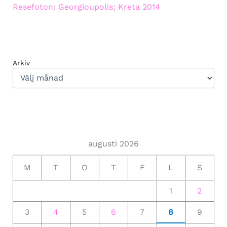
Resefoton: Georgioupolis; Kreta 2014
Arkiv
augusti 2026
M
T
O
T
F
L
S
1
2
3
4
5
6
7
8
9