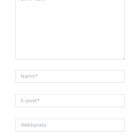
här..
Namn*
E-
post*
Webbplats