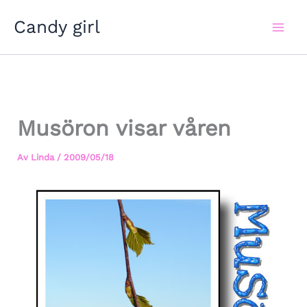
Hoppa
Candy girl
till
innehåll
Musöron visar våren
Av
Linda
/
2009/05/18