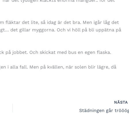
r har det tydligen kläckts enorma mängder.. för det
m fläktar det lite, så idag är det bra. Men igår låg det
igt… det gillar myggorna. Och vi höll på bli uppätna på
ick på jobbet. Och skickat med bus en egen flaska.
n i alla fall. Men på kvällen, när solen blir lägre, då
NÄST
Städningen går trööög