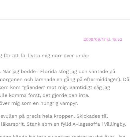
2008/06/17 kl. 15:52
ig för att förflytta mig norr över under
. När jag bodde i Florida stog jag och väntade på
 morgonen och lämnade en gång på eftermiddagen). Då
t som kom ”gåendes” mot mig. Samtidigt såg jag
le komma först, det gjorde den inte.
över mig som en hungrig vampyr.
vullen på precis hela kroppen. Skickades till
äkarsprit. Stank som en fylld A-lagssoffa i Vällingby.
dan kände jag inte av betten resten av det året , jag