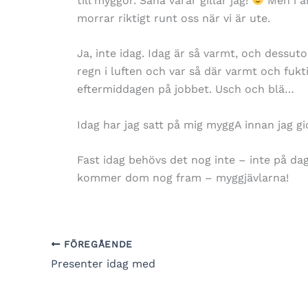
till myggor. Såna vårar gillar jag!
Men i å
morrar riktigt runt oss när vi är ute.
Ja, inte idag. Idag är så varmt, och dessuto
regn i luften och var så där varmt och fukt
eftermiddagen på jobbet. Usch och blä…
Idag har jag satt på mig myggA innan jag g
Fast idag behövs det nog inte – inte på dage
kommer dom nog fram – myggjävlarna!
FÖREGÅENDE
Presenter idag med