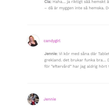
Cia:
Haha… ja riktigt såå hemskt är
– då är myggen inte så hemska. D
candygirl
Jennie
: Vi kör med såna där Table
grekland. det brukar funka bra… D
för ”eftervård” har jag aldrig hör
Jennie