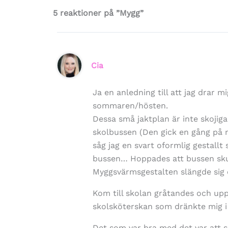
5 reaktioner på ”Mygg”
Cia
Ja en anledning till att jag drar m
sommaren/hösten.
Dessa små jaktplan är inte skojiga
skolbussen (Den gick en gång på
såg jag en svart oformlig gestall
bussen… Hoppades att bussen skul
Myggsvärmsgestalten slängde sig 
Kom till skolan gråtandes och upps
skolsköterskan som dränkte mig i l
Det som var bra med det var att se