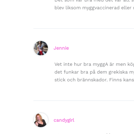
blev liksom myggvaccinerad eller 
Jennie
Vet inte hur bra myggA är men kö
det funkar bra på dem grekiska myg
stick och brännskador. Finns kans
candygirl