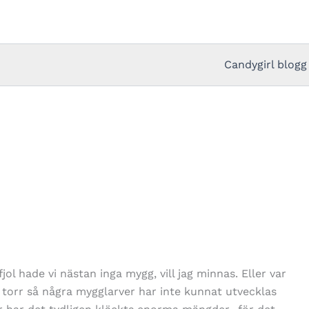
Candygirl blogg
jol hade vi nästan inga mygg, vill jag minnas. Eller var
å torr så några mygglarver har inte kunnat utvecklas