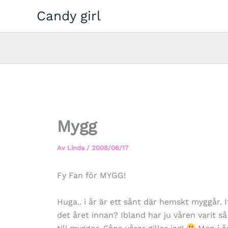
Hoppa
Candy girl
till
innehåll
Mygg
Av
Linda
/
2008/06/17
Fy Fan för MYGG!
Huga.. i år är ett sånt där hemskt myggår. If
det året innan? Ibland har ju våren varit s