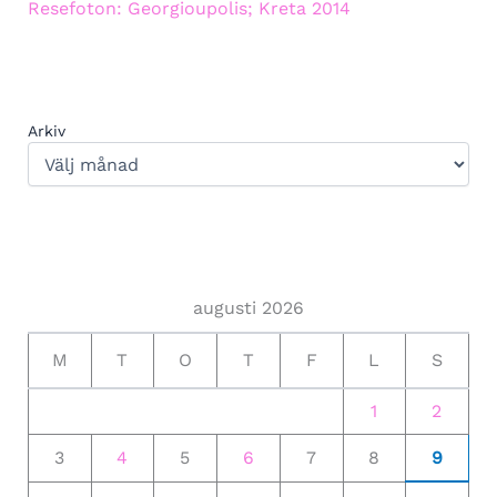
Resefoton: Georgioupolis; Kreta 2014
Arkiv
augusti 2026
M
T
O
T
F
L
S
1
2
3
4
5
6
7
8
9