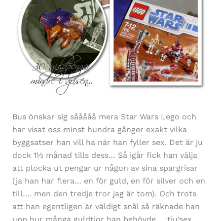
Bus önskar sig sååååå mera Star Wars Lego och
har visat oss minst hundra gånger exakt vilka
byggsatser han vill ha när han fyller sex. Det är ju
dock 1½ månad tills dess… Så igår fick han välja
att plocka ut pengar ur någon av sina spargrisar
(ja han har flera… en för guld, en för silver och en
till…. men den tredje tror jag är tom). Och trots
att han egentligen är väldigt snål så räknade han
upp hur många guldtior han behövde…. tju’sex,