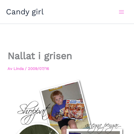
Hoppa
Candy girl
till
innehåll
Nallat i grisen
Av
Linda
/
2009/07/16