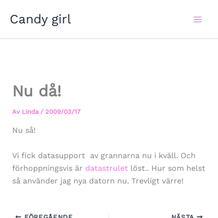
Hoppa
Candy girl
till
innehåll
Nu då!
Av
Linda
/
2009/03/17
Nu så!
Vi fick datasupport av grannarna nu i kväll. Och
förhoppningsvis är
datastrulet
löst.. Hur som helst
så använder jag nya datorn nu. Trevligt värre!
FÖREGÅENDE
NÄSTA