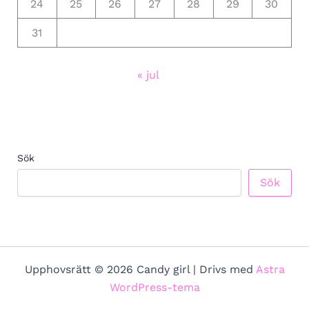
24
25
26
27
28
29
30
31
« jul
Sök
Sök
Upphovsrätt © 2026 Candy girl | Drivs med
Astra
WordPress-tema