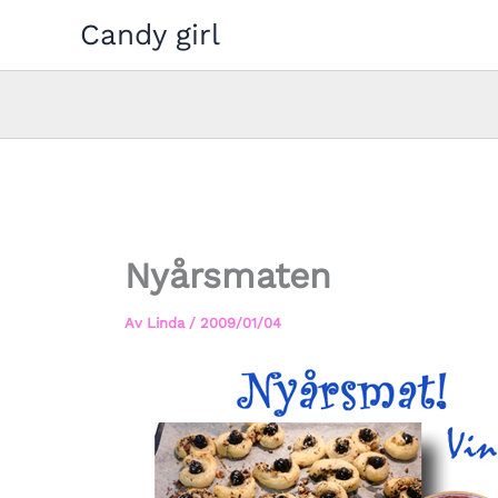
Hoppa
Candy girl
till
innehåll
Nyårsmaten
Av
Linda
/
2009/01/04