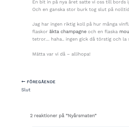
En bit in på nya året satte vi oss till bord
Och en ganska stor burk tog slut på nolltid
Jag har ingen riktig koll på hur många vinfl
flaskor
äkta champagne
och en flaska
mou
tetror… haha.. ingen gick då törstig och la
Mätta var vi då – allihopa!
FÖREGÅENDE
Slut
2 reaktioner på ”Nyårsmaten”