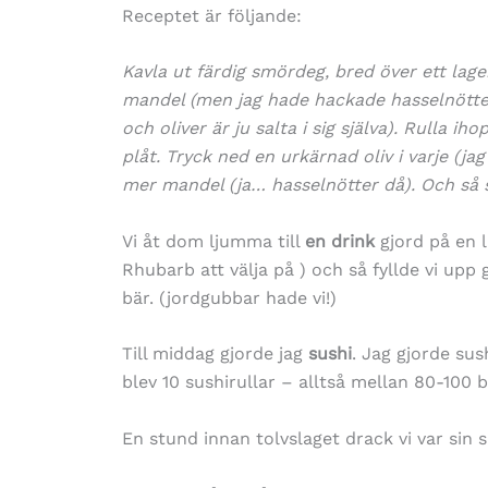
Receptet är följande:
Kavla ut färdig smördeg, bred över ett lage
mandel (men jag hade hackade hasselnötter)
och oliver är ju salta i sig själva). Rulla ih
plåt. Tryck ned en urkärnad oliv i varje (j
mer mandel (ja… hasselnötter då). Och så s
Vi åt dom ljumma till
en drink
gjord på en l
Rhubarb att välja på ) och så fyllde vi upp
bär. (jordgubbar hade vi!)
Till middag gjorde jag
sushi
. Jag gjorde sush
blev 10 sushirullar – alltså mellan 80-100 b
En stund innan tolvslaget drack vi var sin