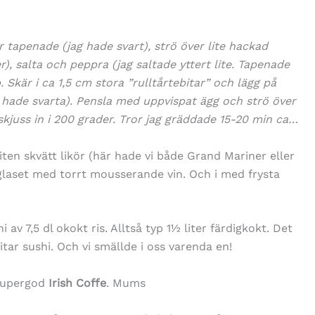
r tapenade (jag hade svart), strö över lite hackad
, salta och peppra (jag saltade yttert lite. Tapenade
op. Skär i ca 1,5 cm stora ”rulltårtebitar” och lägg på
ag hade svarta). Pensla med uppvispat ägg och strö över
kjuss in i 200 grader. Tror jag gräddade 15-20 min ca…
iten skvätt likör (här hade vi både Grand Mariner eller
 glaset med torrt mousserande vin. Och i med frysta
i av 7,5 dl okokt ris. Alltså typ 1½ liter färdigkokt. Det
itar sushi. Och vi smällde i oss varenda en!
 supergod
Irish Coffe
. Mums