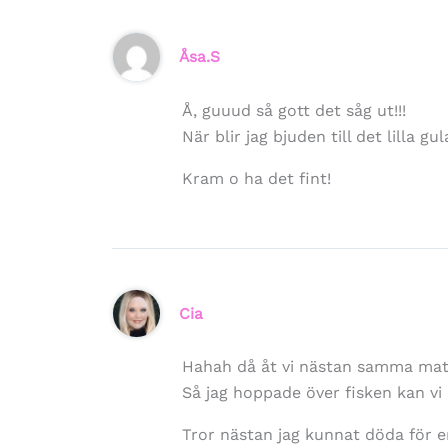
Åsa.S
Å, guuud så gott det såg ut!!!
När blir jag bjuden till det lilla g
Kram o ha det fint!
Cia
Hahah då åt vi nästan samma mat
Så jag hoppade över fisken kan vi sä
Tror nästan jag kunnat döda för e