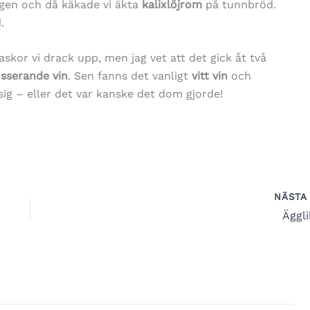
s igen och då käkade vi äkta
kalixlöjrom
på tunnbröd.
.
askor vi drack upp, men jag vet att det gick åt två
sserande vin
. Sen fanns det vanligt
vitt vin
och
 sig – eller det var kanske det dom gjorde!
NÄST
Äggli