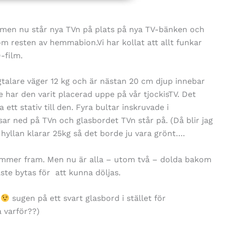
et, men nu står nya TVn på plats på nya TV-bänken och
om resten av hemmabion.Vi har kollat att allt funkar
-film.
talare väger 12 kg och är nästan 20 cm djup innebar
are har den varit placerad uppe på vår tjockisTV. Det
 ett stativ till den. Fyra bultar inskruvade i
r ned på TVn och glasbordet TVn står på. (Då blir jag
 hyllan klarar 25kg så det borde ju vara grönt….
ommer fram. Men nu är alla – utom två – dolda bakom
e bytas för att kunna döljas.
g
sugen på ett svart glasbord i stället för
 varför??)