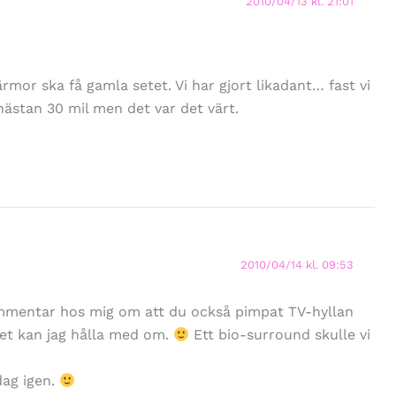
2010/04/13 kl. 21:01
ärmor ska få gamla setet. Vi har gjort likadant… fast vi
 nästan 30 mil men det var det värt.
2010/04/14 kl. 09:53
ommentar hos mig om att du också pimpat TV-hyllan
 Det kan jag hålla med om.
Ett bio-surround skulle vi
dag igen.