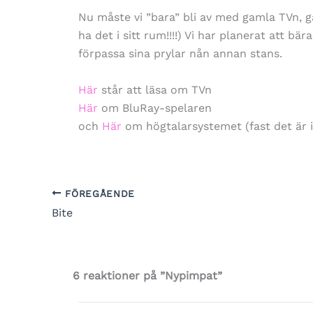
Nu måste vi ”bara” bli av med gamla TVn, 
ha det i sitt rum!!!!) Vi har planerat att bä
förpassa sina prylar nån annan stans.
Här
står att läsa om TVn
Här
om BluRay-spelaren
och
Här
om högtalarsystemet (fast det är int
FÖREGÅENDE
Bite
6 reaktioner på ”Nypimpat”