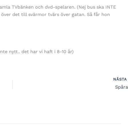
gamla TVbänken och dvd-spelaren. (Nej bus ska INTE
ra över det till svärmor tvärs över gatan. Så får hon
e nytt.. det har vi haft i 8-10 år)
NÄST
Spårar