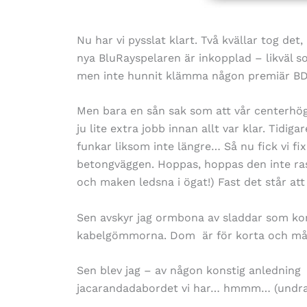
Nu har vi pysslat klart. Två kvällar tog d
nya BluRayspelaren är inkopplad – likväl s
men inte hunnit klämma någon premiär BD
Men bara en sån sak som att vår centerhög
ju lite extra jobb innan allt var klar. Tidig
funkar liksom inte längre… Så nu fick vi fixa
betongväggen. Hoppas, hoppas den inte rasa
och maken ledsna i ögat!) Fast det står att
Sen avskyr jag ormbona av sladdar som k
kabelgömmorna. Dom är för korta och måst
Sen blev jag – av någon konstig anlednin
jacarandadabordet vi har… hmmm… (undra