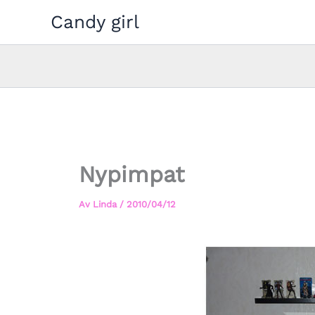
Hoppa
Candy girl
till
innehåll
Nypimpat
Av
Linda
/
2010/04/12