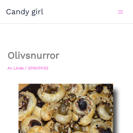
Hoppa
Candy girl
till
innehåll
Olivsnurror
Av
Linda
/
2010/01/02