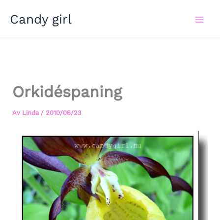
Hoppa
Candy girl
till
innehåll
Orkidéspaning
Av
Linda
/
2010/06/23