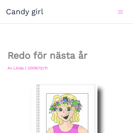
Hoppa
Candy girl
till
innehåll
Redo för nästa år
Av
Linda
/
2009/12/11