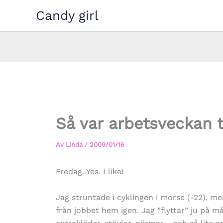
Hoppa
Candy girl
till
innehåll
Så var arbetsveckan t
Av
Linda
/
2009/01/16
Fredag. Yes. I like!
Jag struntade i cyklingen i morse (-22), me
från jobbet hem igen. Jag ”flyttar” ju på m