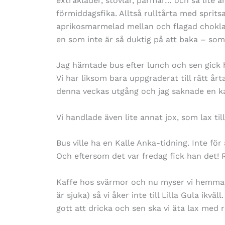
extrakläder, stövlar, pärmar… och så lite a
förmiddagsfika. Alltså rulltårta med sprit
aprikosmarmelad mellan och flagad chokla
en som inte är så duktig på att baka – som 
Jag hämtade bus efter lunch och sen gick h
Vi har liksom bara uppgraderat till rätt årt
denna veckas utgång och jag saknade en ka
Vi handlade även lite annat jox, som lax til
Bus ville ha en Kalle Anka-tidning. Inte fö
Och eftersom det var fredag fick han det! R
Kaffe hos svärmor och nu myser vi hemma. M
är sjuka) så vi åker inte till Lilla Gula ikvä
gott att dricka och sen ska vi äta lax med 