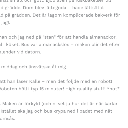
nnat smått och gott. Bjöd även på fuskbakelser till
sad grädde. Dom blev jättegoda – hade lättsötat
d på grädden. Det är lagom komplicerade bakverk för
jag!.
an och jag ned på ”stan” för att handla almanackor.
al i köket. Bus var almanackslös – maken blir det efter
lender vid datorn.
l middag och linsvätska åt mig.
r att han läser Kalle – men det följde med en robot!
oboten höll i typ 15 minuter! High quality stuff! *not*
aken är förkyld (och ni vet ju hur det är när karlar
ll. Istället ska jag och bus krypa ned i badet med nåt
romsås.