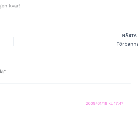
gen kvar!
NÄST
Förbann
da”
2009/01/16 kl. 17:47