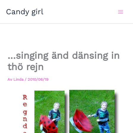
Hoppa
Candy girl
till
innehåll
…singing änd dänsing in
thö rejn
Av
Linda
/
2010/06/19