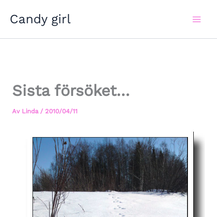
Hoppa
Candy girl
till
innehåll
Sista försöket…
Av
Linda
/
2010/04/11