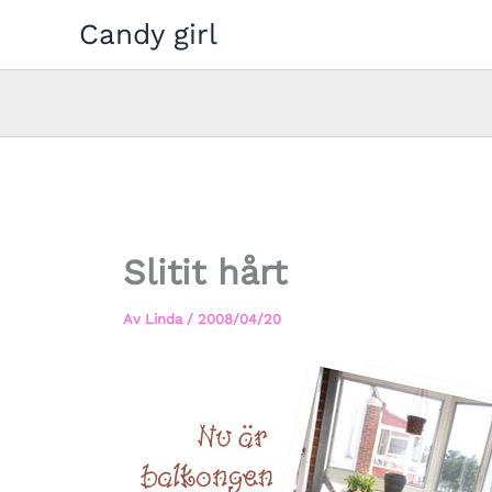
Hoppa
Candy girl
till
innehåll
Slitit hårt
Av
Linda
/
2008/04/20