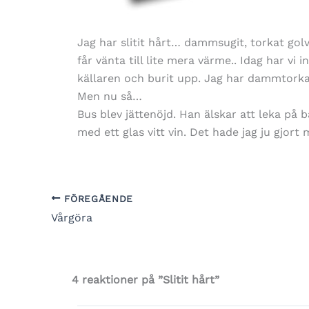
Jag har slitit hårt… dammsugit, torkat golv
får vänta till lite mera värme.. Idag har vi i
källaren och burit upp. Jag har dammtork
Men nu så…
Bus blev jättenöjd. Han älskar att leka på 
med ett glas vitt vin. Det hade jag ju gjort 
FÖREGÅENDE
Vårgöra
4 reaktioner på ”Slitit hårt”