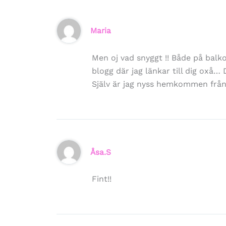
Maria
Men oj vad snyggt !! Både på balk
blogg där jag länkar till dig oxå… 
Själv är jag nyss hemkommen från 
Åsa.S
Fint!!