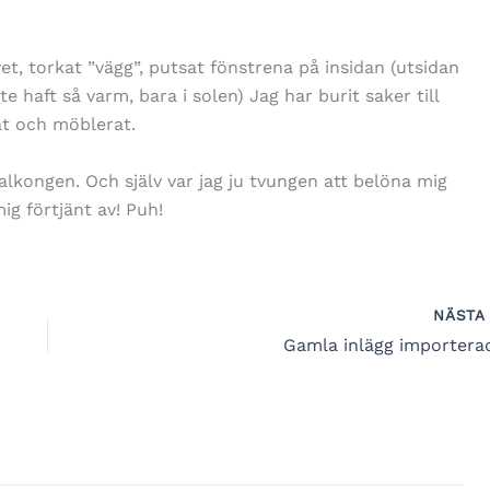
et, torkat ”vägg”, putsat fönstrena på insidan (utsidan
nte haft så varm, bara i solen) Jag har burit saker till
at och möblerat.
balkongen. Och själv var jag ju tvungen att belöna mig
mig förtjänt av! Puh!
NÄST
Gamla inlägg importera