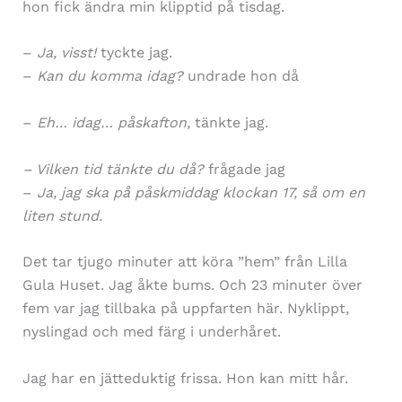
hon fick ändra min klipptid på tisdag.
–
Ja, visst!
tyckte jag.
–
Kan du komma idag?
undrade hon då
–
Eh… idag… påskafton,
tänkte jag.
– Vilken tid tänkte du då?
frågade jag
–
Ja, jag ska på påskmiddag klockan 17, så om en
liten stund.
Det tar tjugo minuter att köra ”hem” från Lilla
Gula Huset. Jag åkte bums. Och 23 minuter över
fem var jag tillbaka på uppfarten här. Nyklippt,
nyslingad och med färg i underhåret.
Jag har en jätteduktig frissa. Hon kan mitt hår.