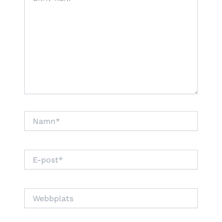
här..
Namn*
E-
post*
Webbplats