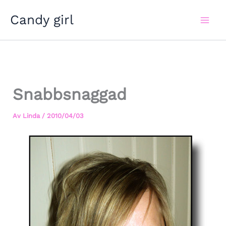
Hoppa
Candy girl
till
innehåll
Snabbsnaggad
Av
Linda
/
2010/04/03