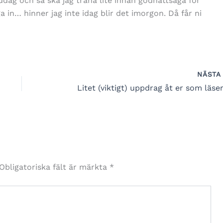
iddag och så ska jag träna lite innan godnattsaga för
a in… hinner jag inte idag blir det imorgon. Då får ni
NÄST
Litet (viktigt) uppdrag åt er som läse
Obligatoriska fält är märkta
*