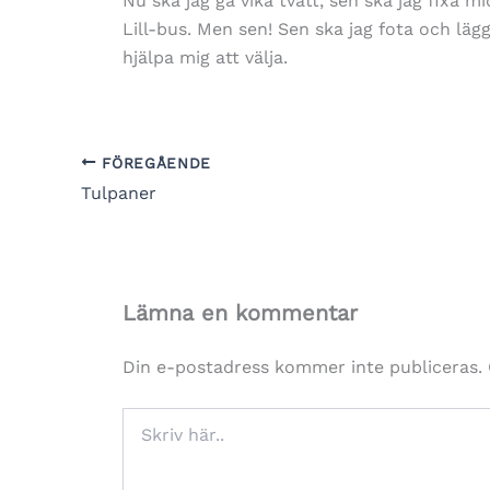
Nu ska jag gå vika tvätt, sen ska jag fixa m
Lill-bus. Men sen! Sen ska jag fota och lägg
hjälpa mig att välja.
FÖREGÅENDE
Tulpaner
Lämna en kommentar
Din e-postadress kommer inte publiceras.
Skriv
här..