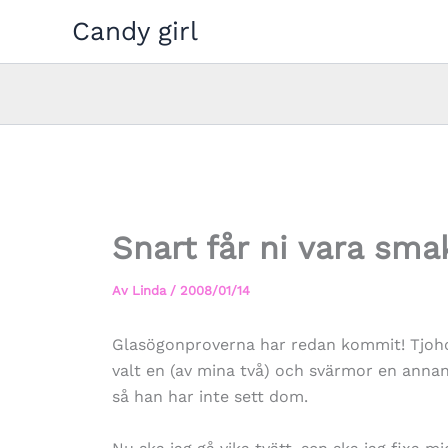
Hoppa
Candy girl
till
innehåll
Snart får ni vara sma
Av
Linda
/
2008/01/14
Glasögonproverna har redan kommit! Tjoho… 
valt en (av mina två) och svärmor en annan 
så han har inte sett dom.