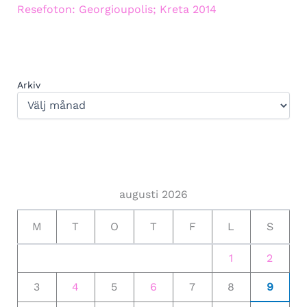
Resefoton: Georgioupolis; Kreta 2014
Arkiv
augusti 2026
M
T
O
T
F
L
S
1
2
3
4
5
6
7
8
9