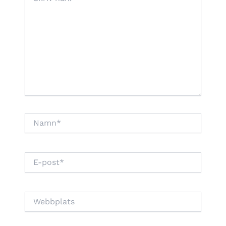
här..
Namn*
E-
post*
Webbplats