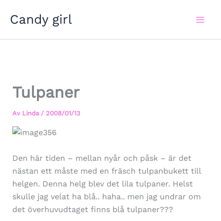
Hoppa
Candy girl
till
innehåll
Tulpaner
Av
Linda
/
2008/01/13
Den här tiden – mellan nyår och påsk – är det
nästan ett måste med en fräsch tulpanbukett till
helgen. Denna helg blev det lila tulpaner. Helst
skulle jag velat ha blå.. haha.. men jag undrar om
det överhuvudtaget finns blå tulpaner???