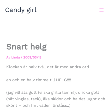
Hoppa
Candy girl
till
innehåll
Snart helg
Av
Linda
/
2009/03/13
Klockan är halv två.. det är med andra ord
en och en halv timme till HELG!!!!
(jag vill äta gott (vi ska grilla lamm!), dricka gott
(nåt vinglas, tack), åka skidor och ha det lugnt och
skönt – och fint väder förståss..)