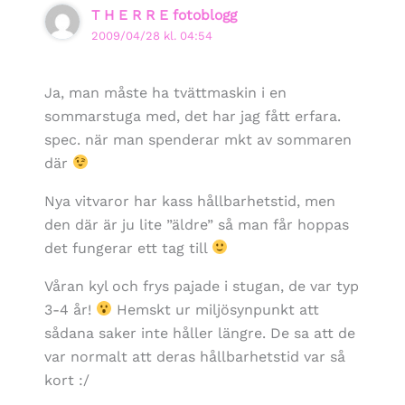
T H E R R E fotoblogg
2009/04/28 kl. 04:54
Ja, man måste ha tvättmaskin i en
sommarstuga med, det har jag fått erfara.
spec. när man spenderar mkt av sommaren
där
Nya vitvaror har kass hållbarhetstid, men
den där är ju lite ”äldre” så man får hoppas
det fungerar ett tag till
Våran kyl och frys pajade i stugan, de var typ
3-4 år!
Hemskt ur miljösynpunkt att
sådana saker inte håller längre. De sa att de
var normalt att deras hållbarhetstid var så
kort :/