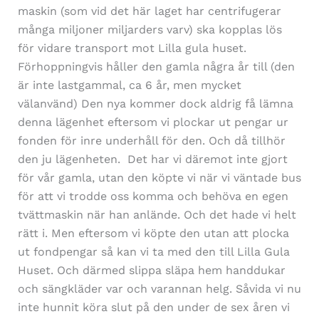
maskin (som vid det här laget har centrifugerar
många miljoner miljarders varv) ska kopplas lös
för vidare transport mot Lilla gula huset.
Förhoppningvis håller den gamla några år till (den
är inte lastgammal, ca 6 år, men mycket
välanvänd) Den nya kommer dock aldrig få lämna
denna lägenhet eftersom vi plockar ut pengar ur
fonden för inre underhåll för den. Och då tillhör
den ju lägenheten. Det har vi däremot inte gjort
för vår gamla, utan den köpte vi när vi väntade bus
för att vi trodde oss komma och behöva en egen
tvättmaskin när han anlände. Och det hade vi helt
rätt i. Men eftersom vi köpte den utan att plocka
ut fondpengar så kan vi ta med den till Lilla Gula
Huset. Och därmed slippa släpa hem handdukar
och sängkläder var och varannan helg. Såvida vi nu
inte hunnit köra slut på den under de sex åren vi