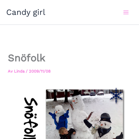
Hoppa
Candy girl
till
innehåll
Snöfolk
Av
Linda
/
2009/11/08