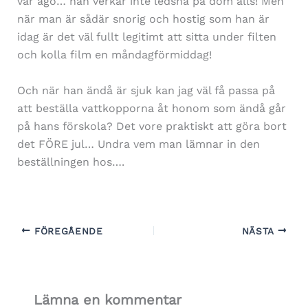
vår ägo… han verkar inte ledsna på dom alls! Men
när man är sådär snorig och hostig som han är
idag är det väl fullt legitimt att sitta under filten
och kolla film en måndagförmiddag!
Och när han ändå är sjuk kan jag väl få passa på
att beställa vattkopporna åt honom som ändå går
på hans förskola? Det vore praktiskt att göra bort
det FÖRE jul… Undra vem man lämnar in den
beställningen hos….
FÖREGÅENDE
NÄSTA
Lämna en kommentar