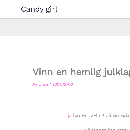
Hoppa
Candy girl
till
innehåll
Vinn en hemlig julkl
Av
Linda
/
2007/12/03
Lilja
har en tävling på sin sida