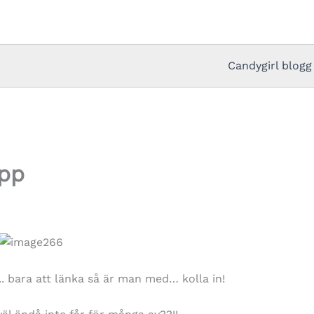
Candygirl blogg
app
.. bara att länka så är man med… kolla in!