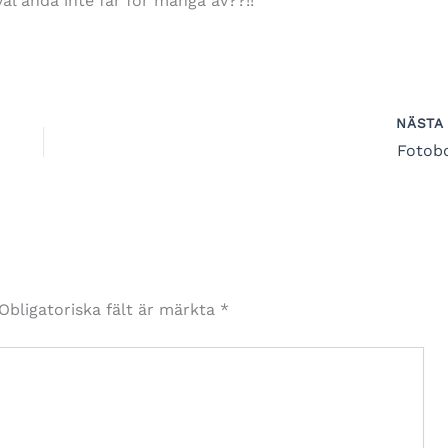
äl ändå inte får för många av??!!
NÄST
Fotob
Obligatoriska fält är märkta
*