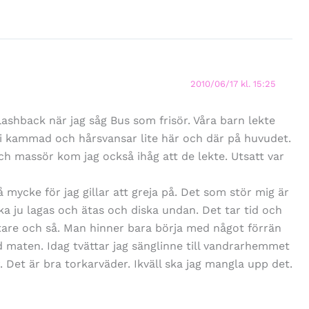
2010/06/17 kl. 15:25
flashback när jag såg Bus som frisör. Våra barn lekte
bli kammad och hårsvansar lite här och där på huvudet.
och massör kom jag också ihåg att de lekte. Utsatt var
 mycke för jag gillar att greja på. Det som stör mig är
ka ju lagas och ätas och diska undan. Det tar tid och
tare och så. Man hinner bara börja med något förrän
 maten. Idag tvättar jag sänglinne till vandrarhemmet
 Det är bra torkarväder. Ikväll ska jag mangla upp det.