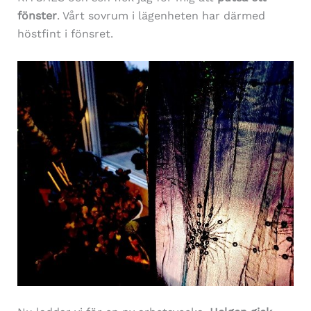
fönster
. Vårt sovrum i lägenheten har därmed
höstfint i fönsret.