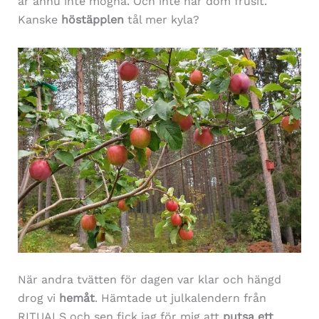
är ännu inte mogna. Och inte har dom frusit.
Kanske
höstäpplen
tål mer kyla?
När andra tvätten för dagen var klar och hängd
drog vi
hemåt
. Hämtade ut julkalendern från
RITUALS och sen fick jag för mig att
putsa ett