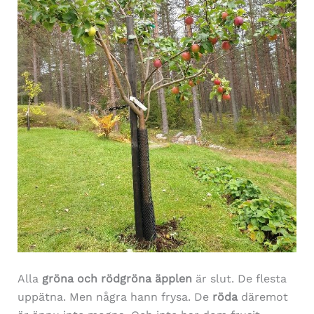
Alla
gröna och rödgröna äpplen
är slut. De flesta
uppätna. Men några hann frysa. De
röda
däremot