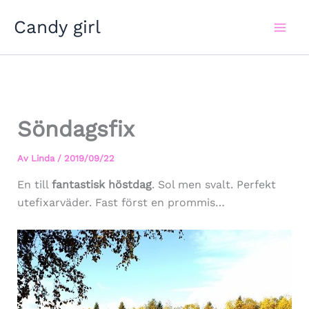
Hoppa
Candy girl
till
innehåll
Söndagsfix
Av
Linda
/
2019/09/22
En till
fantastisk höstdag
. Sol men svalt. Perfekt
utefixarväder. Fast först en prommis…