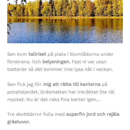
Sen kom
tallriset
på plats i blomlådorna under
fönstrena. Och
belysningen.
Fast vi var utan
batterier så det kommer inte lysa nåt i veckan.
Sen fick jag för
mig att rätta till kanterna
på
potatislandet. Gräsmattan har inkräktat lite väl
mycket. Nu är det raka fina kanter igen…
Tre skottkärror fulla med
superfin jord och rejäla
grästuvor.