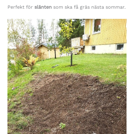
Perfekt för
slänten
som ska få gräs nästa sommar.