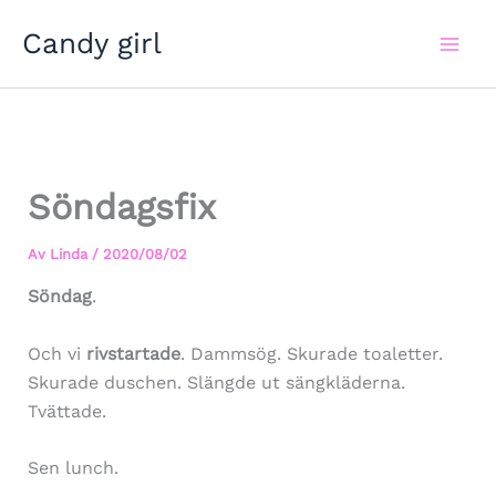
Hoppa
Candy girl
till
innehåll
Söndagsfix
Av
Linda
/
2020/08/02
Söndag
.
Och vi
rivstartade
. Dammsög. Skurade toaletter.
Skurade duschen. Slängde ut sängkläderna.
Tvättade.
Sen lunch.