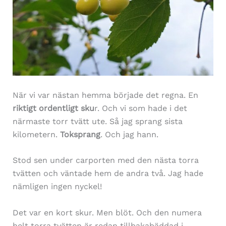
När vi var nästan hemma började det regna. En
riktigt ordentligt sku
r. Och vi som hade i det
närmaste torr tvätt ute. Så jag sprang sista
kilometern.
Toksprang
. Och jag hann.
Stod sen under carporten med den nästa torra
tvätten och väntade hem de andra två. Jag hade
nämligen ingen nyckel!
Det var en kort skur. Men blöt. Och den numera
helt torra tvätten är redan tillbakabäddad i