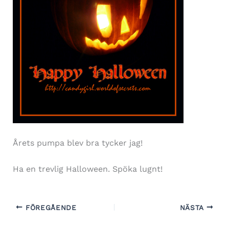
Årets pumpa blev bra tycker jag!
Ha en trevlig Halloween. Spöka lugnt!
FÖREGÅENDE
NÄSTA